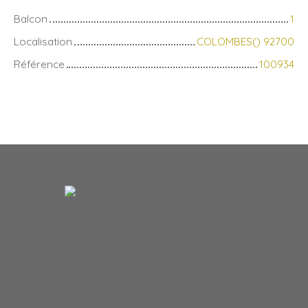
Balcon
1
Localisation
COLOMBES() 92700
Référence
100934