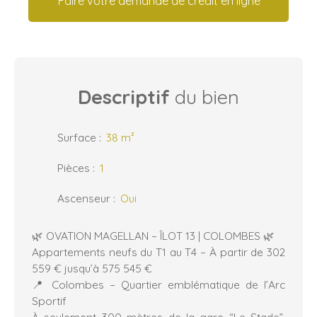
Faire votre demande de crédit en ligne
Descriptif
du bien
Surface
:
38
m²
Pièces
:
1
Ascenseur
:
Oui
🌿 OVATION MAGELLAN – ÎLOT 13 | COLOMBES 🌿
Appartements neufs du T1 au T4 – À partir de 302
559 € jusqu’à 575 545 €
📍 Colombes – Quartier emblématique de l’Arc
Sportif
À seulement 300 mètres de la gare “Le Stade”,