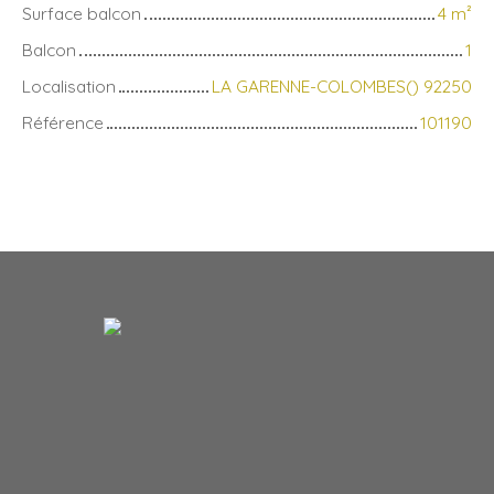
Surface balcon
4
m²
Balcon
1
Localisation
LA GARENNE-COLOMBES() 92250
Référence
101190