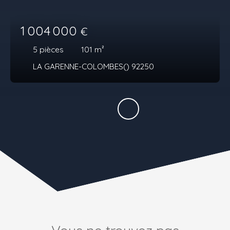
1 004 000
€
5
pièces
101
m²
LA GARENNE-COLOMBES() 92250