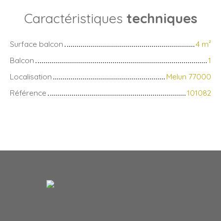
Caractéristiques
techniques
Surface balcon
4
m²
Balcon
1
Localisation
Melun 77000
Référence
101082