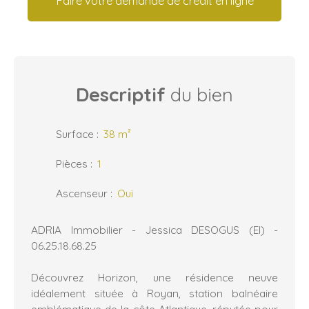
Faire votre demande de crédit en ligne
Descriptif
du bien
Surface
:
38
m²
Pièces
:
1
Ascenseur
:
Oui
ADRIA Immobilier - Jessica DESOGUS (EI) -
06.25.18.68.25
Découvrez Horizon, une résidence neuve
idéalement située à Royan, station balnéaire
emblématique de la côte Atlantique, réputée pour