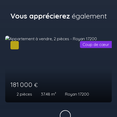
Vous apprécierez
également
Coup de cœur
181 000
€
2
pièces
37.48
m²
Royan 17200