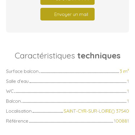
Envoyer un mail
Caractéristiques
techniques
Surface balcon
3
m²
Salle d'eau
1
WC
1
Balcon
1
Localisation
SAINT-CYR-SUR-LOIRE() 37540
Référence
100881