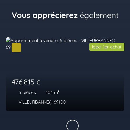
Vous apprécierez
également
Idéal 1er achat
476 815
€
5
pièces
104
m²
VILLEURBANNE() 69100