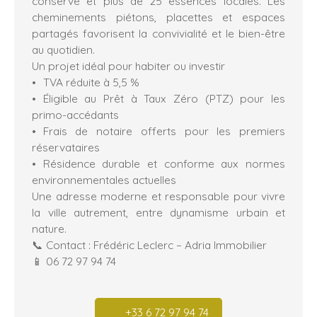
conservé et plus de 25 essences locales. Les
cheminements piétons, placettes et espaces
partagés favorisent la convivialité et le bien-être
au quotidien.
Un projet idéal pour habiter ou investir
TVA réduite à 5,5 %
Éligible au Prêt à Taux Zéro (PTZ) pour les
primo-accédants
Frais de notaire offerts pour les premiers
réservataires
Résidence durable et conforme aux normes
environnementales actuelles
Une adresse moderne et responsable pour vivre
la ville autrement, entre dynamisme urbain et
nature.
📞 Contact : Frédéric Leclerc – Adria Immobilier
📱 06 72 97 94 74
+33 6 72 97 94 74