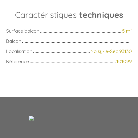
Caractéristiques
techniques
Surface balcon
5
m²
Balcon
1
Localisation
Noisy-le-Sec 93130
Référence
101099