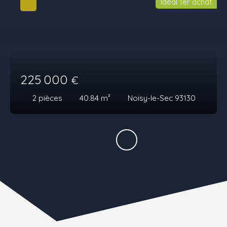
Idéal 1er achat
225 000
€
2
pièces
40.84
m²
Noisy-le-Sec 93130