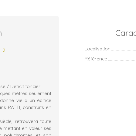
n
Carac
Localisation
:
2
Référence
é / Déficit foncier
elques mètres seulement
edonne vie à un édifice
ns RATTI, construits en
iècle, retrouvera toute
ée mettant en valeur ses
aux polychromes et son