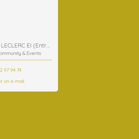
Frederic LECLERC EI (Entreprise Individuelle)
ommunity & Events
2 97 94 74
r un e-mail