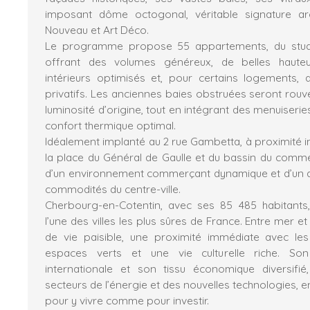
imposant dôme octogonal, véritable signature arc
Nouveau et Art Déco.
Le programme propose 55 appartements, du studi
offrant des volumes généreux, de belles haute
intérieurs optimisés et, pour certains logements,
privatifs. Les anciennes baies obstruées seront rouver
luminosité d’origine, tout en intégrant des menuiser
confort thermique optimal.
Idéalement implanté au 2 rue Gambetta, à proximité i
la place du Général de Gaulle et du bassin du commer
d’un environnement commerçant dynamique et d’un ac
commodités du centre-ville.
Cherbourg-en-Cotentin, avec ses 85 485 habitant
l’une des villes les plus sûres de France. Entre mer et 
de vie paisible, une proximité immédiate avec l
espaces verts et une vie culturelle riche. 
internationale et son tissu économique diversif
secteurs de l’énergie et des nouvelles technologies, en 
pour y vivre comme pour investir.