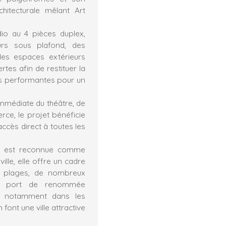
hitecturale mêlant Art
o au 4 pièces duplex,
urs sous plafond, des
 des espaces extérieurs
tes afin de restituer la
ies performantes pour un
mmédiate du théâtre, de
ce, le projet bénéficie
cès direct à toutes les
s, est reconnue comme
ville, elle offre un cadre
es plages, de nombreux
Son port de renommée
ié, notamment dans les
font une ville attractive