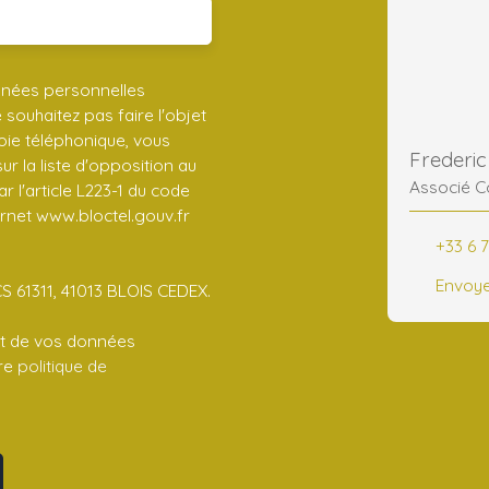
nnées personnelles
ouhaitez pas faire l'objet
ie téléphonique, vous
r la liste d'opposition au
Associé C
 l'article L223-1 du code
ernet www.bloctel.gouv.fr
+33 6 7
Envoye
CS 61311, 41013 BLOIS CEDEX.
ent de vos données
tre
politique de