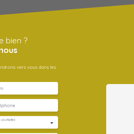
e bien ?
nous
iendrons vers vous dans les
m
léphone
 souhaitez