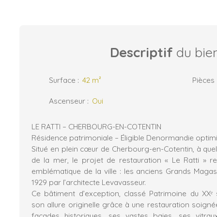
Descriptif
du bie
Surface
:
42
m²
Pièces
Ascenseur
:
Oui
LE RATTI – CHERBOURG-EN-COTENTIN
Résidence patrimoniale – Éligible Denormandie optimis
Situé en plein cœur de Cherbourg-en-Cotentin, à qu
de la mer, le projet de restauration « Le Ratti » r
emblématique de la ville : les anciens Grands Magasi
1929 par l’architecte Levavasseur.
Ce bâtiment d’exception, classé Patrimoine du XXᵉ s
son allure originelle grâce à une restauration soign
façades historiques, ses vastes baies, ses vitr