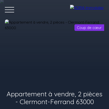
Coup de cœur
Accueil
Acheter
Louer
Vendre
Programmes Neufs
C
Estimez votre bien
Appartement à vendre, 2 pièces
- Clermont-Ferrand 63000