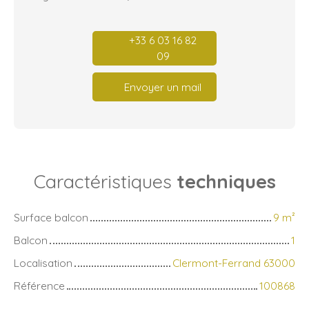
+33 6 03 16 82
09
Envoyer un mail
Caractéristiques
techniques
Surface balcon
9
m²
Balcon
1
Localisation
Clermont-Ferrand 63000
Référence
100868