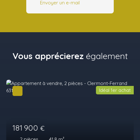
Envoyer un e-mail
Vous apprécierez
également
Idéal 1er achat
181 900
€
2
pièces
41.8
m²