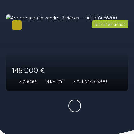
Idéal 1er achat
148 000
€
2
pièces
41.74
m²
- ALENYA 66200