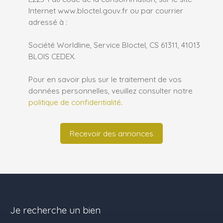
Internet www.bloctel.gouv.fr ou par courrier
adressé à :
Société Worldline, Service Bloctel, CS 61311, 41013
BLOIS CEDEX.
Pour en savoir plus sur le traitement de vos
données personnelles, veuillez consulter notre
politique de confidentialité
.
Recevoir des annonces
Je recherche un bien