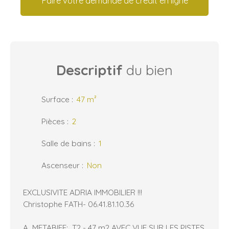
Faire votre demande de crédit en ligne
Descriptif
du bien
Surface
:
47
m²
Pièces
:
2
Salle de bains
:
1
Ascenseur
:
Non
EXCLUSIVITE ADRIA IMMOBILIER !!!
Christophe FATH- 06.41.81.10.36
A METABIEF: T2 - 47 m2 AVEC VUE SUR LES PISTES,