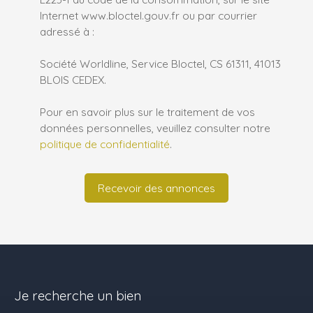
Internet www.bloctel.gouv.fr ou par courrier
adressé à :
Société Worldline, Service Bloctel, CS 61311, 41013
BLOIS CEDEX.
Pour en savoir plus sur le traitement de vos
données personnelles, veuillez consulter notre
politique de confidentialité
.
Recevoir des annonces
Je recherche un bien