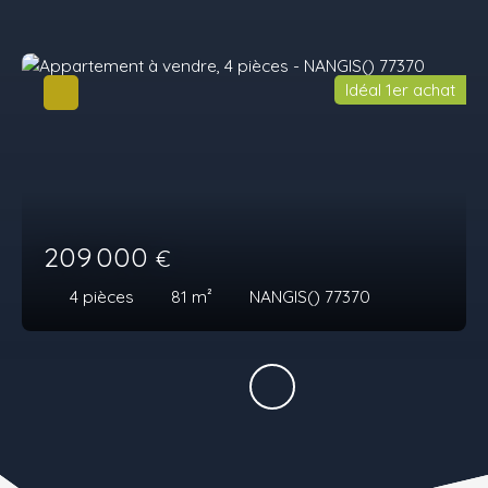
Idéal 1er achat
209 000
€
4
pièces
81
m²
NANGIS() 77370