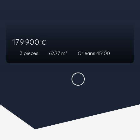
179 900
€
3
pièces
62.77
m²
Orléans 45100