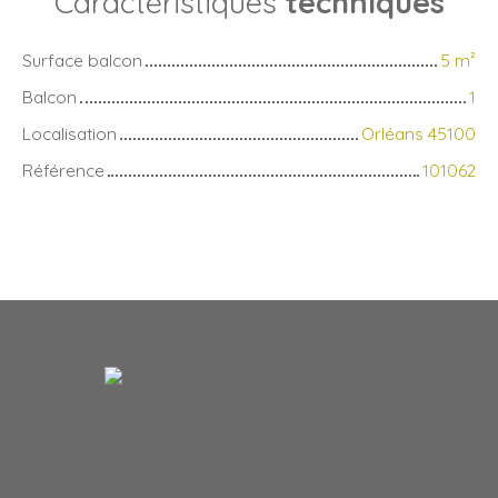
Caractéristiques
techniques
Surface balcon
5
m²
Balcon
1
Localisation
Orléans 45100
Référence
101062