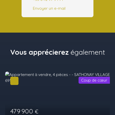
Envoyer un e-mail
Vous apprécierez
également
Coup de cœur
479 900
€