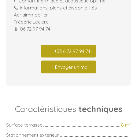
Confort thermique et acoustique optimal
📞 Informations, plans et disponibilités
Adriaimmobilier
Frédéric Leclerc
📱 06 72 97 94 74
+33 6 72 97 94 74
Envoyer un mail
Caractéristiques
techniques
Surface terrasse
8
m²
Stationnement extérieur
1