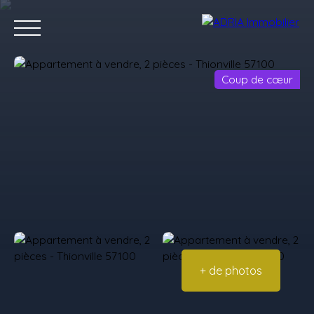
Coup de cœur
Accueil
Acheter
Louer
Vendre
Programmes Neufs
C
Estimez votre bien
+ de photos