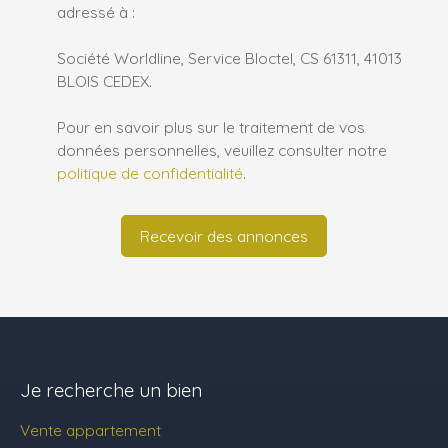
adressé à :
Société Worldline, Service Bloctel, CS 61311, 41013
BLOIS CEDEX.
Pour en savoir plus sur le traitement de vos
données personnelles, veuillez consulter notre
politique de confidentialité
.
Recevoir des annonces
Je recherche un bien
Vente appartement