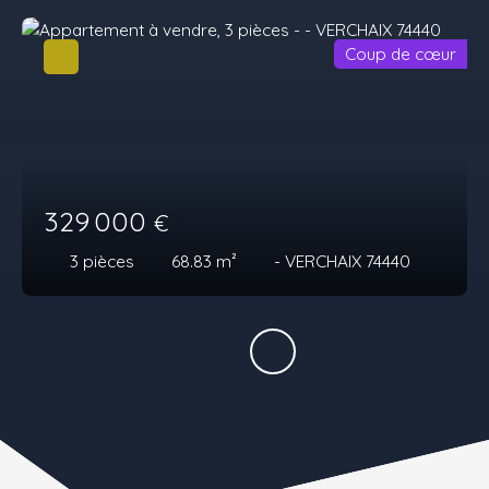
Coup de cœur
329 000
€
3
pièces
68.83
m²
- VERCHAIX 74440