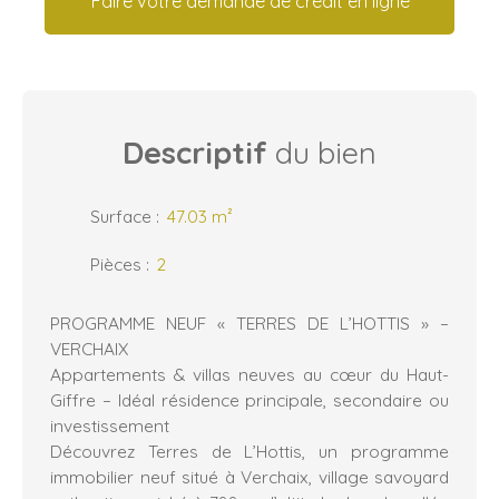
Faire votre demande de crédit en ligne
Descriptif
du bien
Surface
:
47.03
m²
Pièces
:
2
PROGRAMME NEUF « TERRES DE L’HOTTIS » –
VERCHAIX
Appartements & villas neuves au cœur du Haut-
Giffre – Idéal résidence principale, secondaire ou
investissement
Découvrez Terres de L’Hottis, un programme
immobilier neuf situé à Verchaix, village savoyard