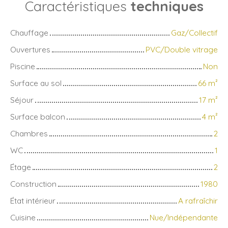
Caractéristiques
techniques
Chauffage
Gaz/Collectif
Ouvertures
PVC/Double vitrage
Piscine
Non
Surface au sol
66
m²
Séjour
17
m²
Surface balcon
4
m²
Chambres
2
WC
1
Étage
2
Construction
1980
État intérieur
A rafraîchir
Cuisine
Nue/Indépendante