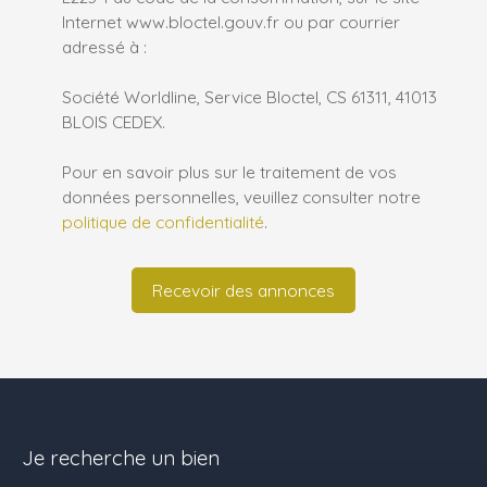
Internet www.bloctel.gouv.fr ou par courrier
adressé à :
Société Worldline, Service Bloctel, CS 61311, 41013
BLOIS CEDEX.
Pour en savoir plus sur le traitement de vos
données personnelles, veuillez consulter notre
politique de confidentialité
.
Recevoir des annonces
Je recherche un bien