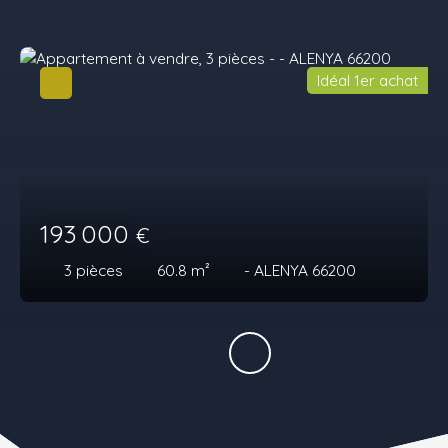
Idéal 1er achat
193 000
€
3
pièces
60.8
m²
- ALENYA 66200