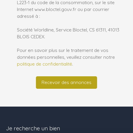
L223-1 du code de la consommation, sur le site
Internet www.bloctel.gouv.fr ou par courrier
adressé à :
Société Worldline, Service Bloctel, CS 61311, 41013
BLOIS CEDEX.
Pour en savoir plus sur le traitement de vos
données personnelles, veuillez consulter notre
politique de confidentialité
.
Recevoir des annonces
Je recherche un bien