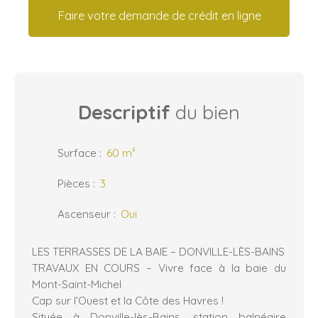
Faire votre demande de crédit en ligne
Descriptif
du bien
Surface
:
60
m²
Pièces
:
3
Ascenseur
:
Oui
LES TERRASSES DE LA BAIE – DONVILLE-LÈS-BAINS
TRAVAUX EN COURS – Vivre face à la baie du
Mont-Saint-Michel
Cap sur l’Ouest et la Côte des Havres !
Située à Donville-lès-Bains, station balnéaire