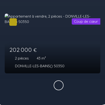
Coup de cœur
202 000
€
2
pièces
43
m²
DONVILLE-LES-BAINS() 50350