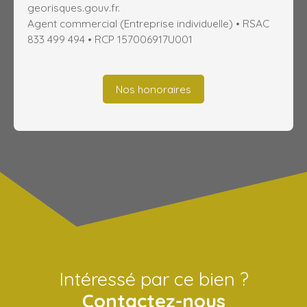
georisques.gouv.fr.
Agent commercial (Entreprise individuelle) • RSAC
833 499 494 • RCP 157006917U001
Nos honoraires
Intéressé par ce bien ?
Contactez-nous