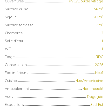
Ouvertures
PVC/Double vitrage
Surface au sol
64
m²
Séjour
20
m²
Surface terrasse
9
m²
Chambres
2
Salle d'eau
1
WC
1
Étage
RDC
Construction
2026
État intérieur
Neuf
Cuisine
Nue/Américaine
Ameublement
Non meublé
Vue
Dégagée
Exposition
Sud-Est