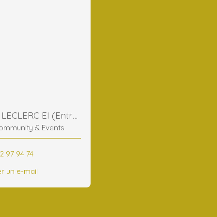
Frederic LECLERC EI (Entreprise Individuelle)
ommunity & Events
2 97 94 74
r un e-mail