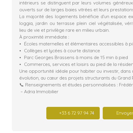
intérieurs se distinguent par leurs volumes généreux
ouverts sur de larges baies vitrées et leurs prestatio
La majorité des logements bénéficie d’un espace exté
loggia, jardin ou terrasse plein ciel végétalisée, v
lieu de vie et privilège rare en milieu urbain.
À proximité immédiate :
Écoles maternelles et élémentaires accessibles à p
Collèges et lycées à courte distance
Parc Georges Brassens à moins de 15 min à pied
Commerces, services et loisirs au pied de la réside
Une opportunité idéale pour habiter ou investir, dan
évolution, au cœur des projets structurants du Grand P
📞 Renseignements et études personnalisées : Frédéri
– Adria Immobilier
+33 6 72 97 94 74
Envoyer