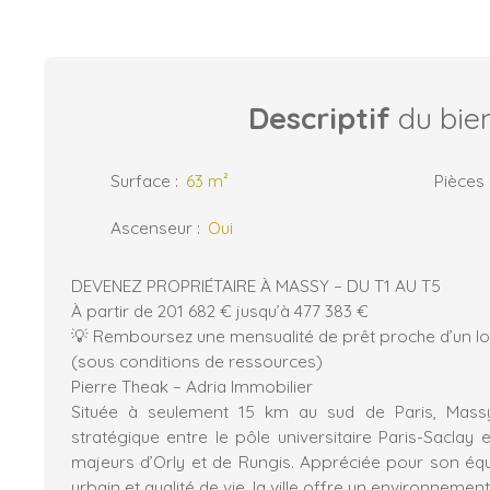
Descriptif
du bie
Surface
:
63
m²
Pièces
Ascenseur
:
Oui
DEVENEZ PROPRIÉTAIRE À MASSY – DU T1 AU T5
À partir de 201 682 € jusqu’à 477 383 €
💡 Remboursez une mensualité de prêt proche d’un l
(sous conditions de ressources)
Pierre Theak – Adria Immobilier
Située à seulement 15 km au sud de Paris, Mass
stratégique entre le pôle universitaire Paris-Saclay 
majeurs d’Orly et de Rungis. Appréciée pour son éq
urbain et qualité de vie, la ville offre un environnement