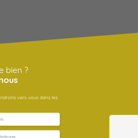
e bien ?
nous
iendrons vers vous dans les
m
léphone