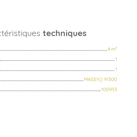
téristiques
techniques
4
m²
1
1
MASSY() 91300
100953