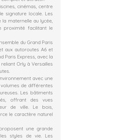
piscines, cinémas, centre
le signature locale. Les
 la maternelle au lycée,
roximité facilitant le
’ensemble du Grand Paris
et aux autoroutes A6 et
nd Paris Express, avec la
eliant Orly à Versailles
utes.
environnement avec une
 volumes de différentes
eureuses. Les bâtiments
rés, offrant des vues
r de ville. Le bois,
rce le caractère naturel
 proposent une grande
les styles de vie. Les