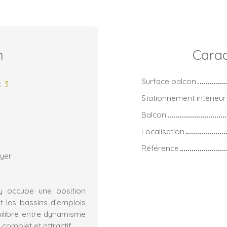
n
Carac
Surface balcon
:
3
Stationnement intérieur
Balcon
Localisation
Référence
oyer
y occupe une position
et les bassins d’emplois
uilibre entre dynamisme
 complet et attractif.