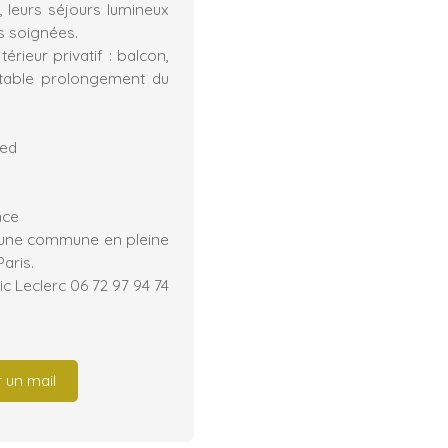
, leurs séjours lumineux
ns soignées.
rieur privatif : balcon,
éritable prolongement du
ied
nce
s une commune en pleine
aris.
c Leclerc 06 72 97 94 74
 un mail