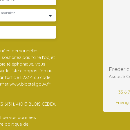
 souhaitez
nnées personnelles
ouhaitez pas faire l'objet
ie téléphonique, vous
r la liste d'opposition au
Associé C
 l'article L223-1 du code
ernet www.bloctel.gouv.fr
+33 6 7
Envoye
CS 61311, 41013 BLOIS CEDEX.
ent de vos données
tre
politique de