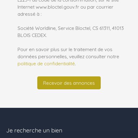
Internet www.bloctel.gouv.fr ou par courrier
adressé à :
Société Worldline, Service Bloctel, CS 61311, 41013
BLOIS CEDEX.
Pour en savoir plus sur le traitement de vos
données personnelles, veuillez consulter notre
politique de confidentialité
.
Recevoir des annonces
Je recherche un bien