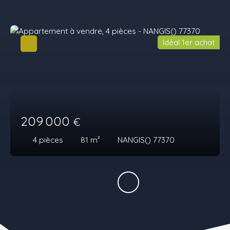
Idéal 1er achat
209 000
€
4
pièces
81
m²
NANGIS() 77370