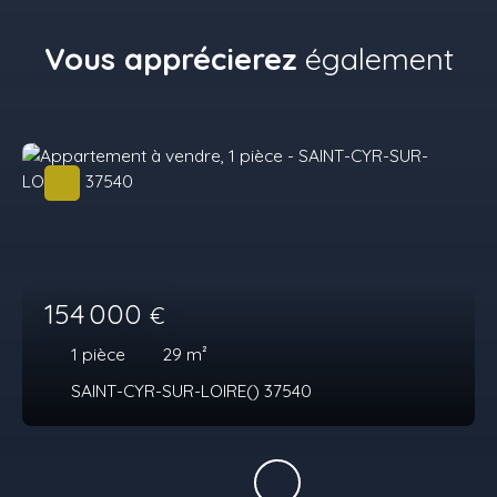
Vous apprécierez
également
154 000
€
1
pièce
29
m²
SAINT-CYR-SUR-LOIRE() 37540