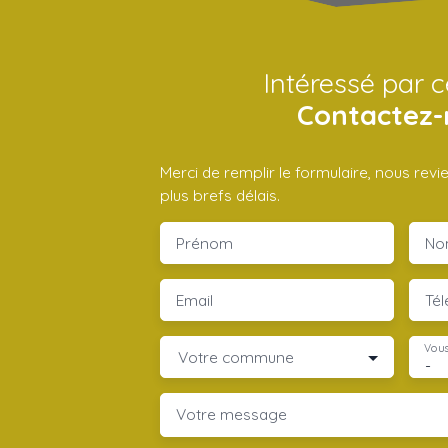
Intéressé par c
Contactez-
Merci de remplir le formulaire, nous rev
plus brefs délais.
Prénom
No
Email
Té
Vous
Votre commune
-
Votre message