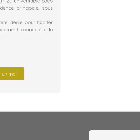
(PTZ), un véritable coup
dence principale, sous
ité idéale pour habiter
faitement connecté à la
 un mail