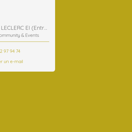
Frederic LECLERC EI (Entreprise Individuelle)
ommunity & Events
2 97 94 74
r un e-mail