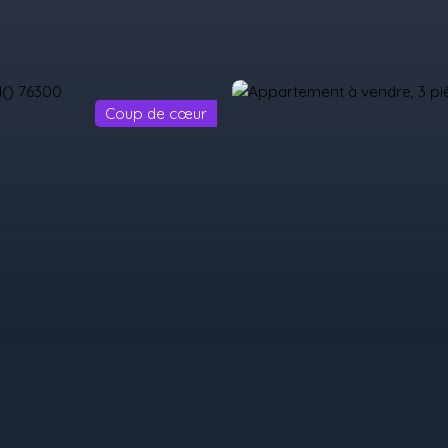
Coup de cœur
il
Acheter
Louer
Vendre
Programmes Neufs
Contact