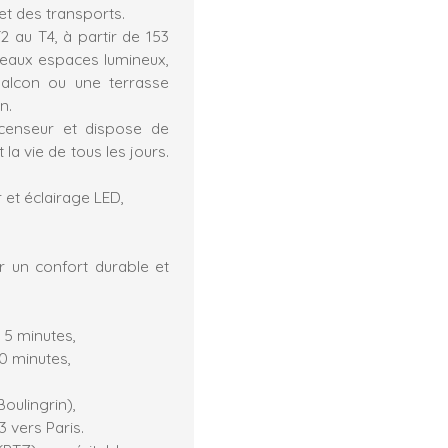
t des transports.
 au T4, à partir de 153
beaux espaces lumineux,
balcon ou une terrasse
n.
scenseur et dispose de
la vie de tous les jours.
 et éclairage LED,
r un confort durable et
 5 minutes,
0 minutes,
oulingrin),
3 vers Paris.