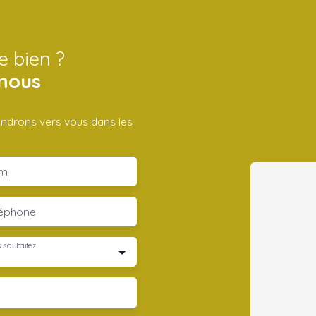
e bien ?
nous
iendrons vers vous dans les
m
léphone
 souhaitez