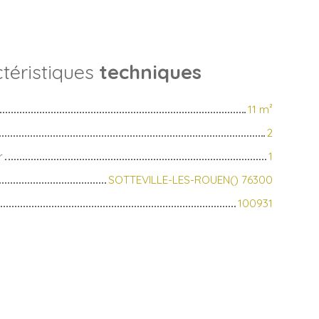
téristiques
techniques
11
m²
2
r
1
SOTTEVILLE-LES-ROUEN() 76300
100931