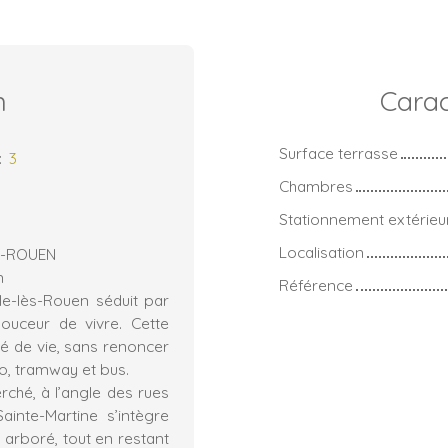
n
Carac
Surface terrasse
:
3
Chambres
Stationnement extérieu
Localisation
S-ROUEN
n
Référence
le-lès-Rouen séduit par
ouceur de vivre. Cette
té de vie, sans renoncer
ro, tramway et bus.
rché, à l’angle des rues
ainte-Martine s’intègre
arboré, tout en restant