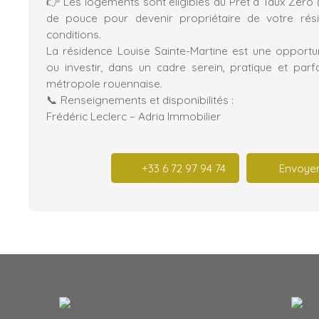
👉 Les logements sont éligibles au Prêt à Taux Zéro 
de pouce pour devenir propriétaire de votre rési
conditions.
La résidence Louise Sainte-Martine est une opportun
ou investir, dans un cadre serein, pratique et par
métropole rouennaise.
📞 Renseignements et disponibilités :
Frédéric Leclerc – Adria Immobilier
+33 6 72 97 94 74
Envoyer