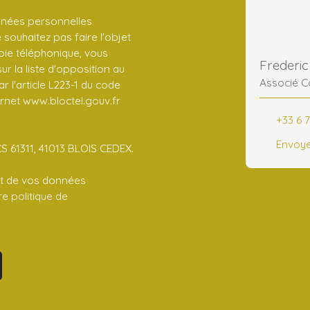
nnées personnelles
ouhaitez pas faire l'objet
ie téléphonique, vous
r la liste d'opposition au
Associé C
 l'article L223-1 du code
ernet www.bloctel.gouv.fr
+33 6 7
Envoye
CS 61311, 41013 BLOIS CEDEX.
ent de vos données
tre
politique de