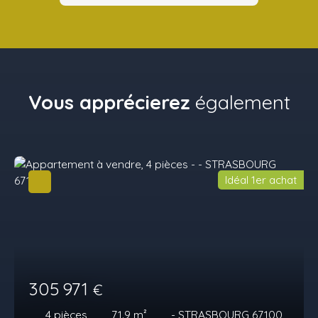
Vous apprécierez
également
Idéal 1er achat
305 971
€
4
pièces
71.9
m²
- STRASBOURG 67100