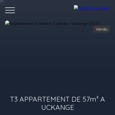
Vendu
Accueil
Acheter
Louer
Vendre
Programmes Neufs
C
Estimez votre bien
T3 APPARTEMENT DE 57m² A
UCKANGE