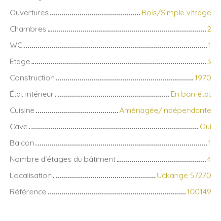
Ouvertures
Bois/Simple vitrage
Chambres
2
WC
1
Étage
3
Construction
1970
État intérieur
En bon état
Cuisine
Aménagée/Indépendante
Cave
Oui
Balcon
1
Nombre d'étages du bâtiment
4
Localisation
Uckange 57270
Référence
100149