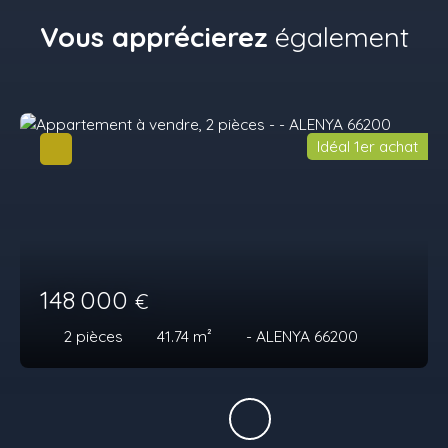
Vous apprécierez
également
Idéal 1er achat
148 000
€
2
pièces
41.74
m²
- ALENYA 66200