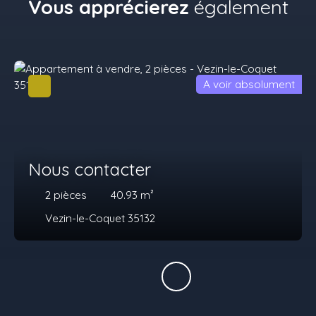
Vous apprécierez
également
A voir absolument
Nous contacter
2
pièces
40.93
m²
Vezin-le-Coquet 35132