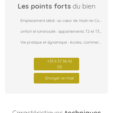
Les points forts
du bien
Emplacement idéal : au cœur de Vezin-le-Coquet, face à la place de l’église et à deux pas du parc de Boaré.
onfort et luminosité : appartements T2 et T3 avec balcon, terrasse ou jardin privatif, volets roulants électriques et surfaces généreuses.
Vie pratique et dynamique : écoles, commerces, transports et activités accessibles en quelques minutes.
+33 6 37 38 92
05
Envoyer un mail
Caractéristiques
techniques