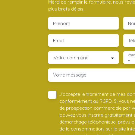
Merci de remplir le formulaire, nous rev
plus brefs délais.
Prénom
No
Email
Té
Vous
Votre commune
-
Votre message
J'accepte le traitement de mes do
conformément au RGPD. Si vous ne s
de prospection commerciale par vo
pouvez vous inscrire gratuitement su
démarchage téléphonique, prévu par
de la consommation, sur le site Int