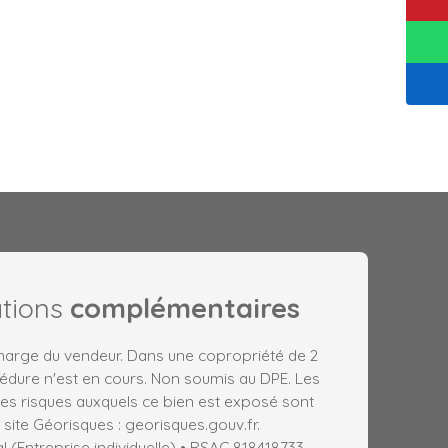
ations
complémentaires
charge du vendeur. Dans une copropriété de 2
édure n'est en cours. Non soumis au DPE. Les
les risques auxquels ce bien est exposé sont
 site Géorisques : georisques.gouv.fr.
(Entreprise individuelle) • RSAC 818418733