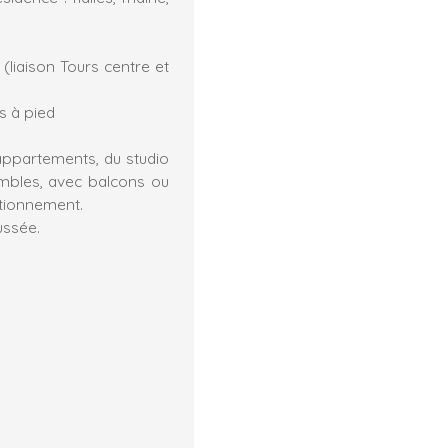
(liaison Tours centre et
s à pied
ppartements, du studio
ombles, avec balcons ou
ationnement.
ussée.