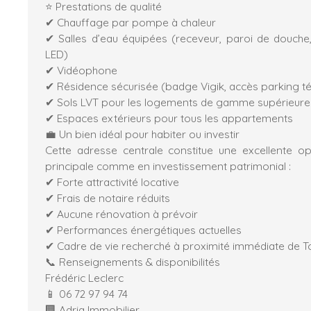
⭐ Prestations de qualité
✔ Chauffage par pompe à chaleur
✔ Salles d’eau équipées (receveur, paroi de douche
LED)
✔ Vidéophone
✔ Résidence sécurisée (badge Vigik, accès parking
✔ Sols LVT pour les logements de gamme supérieure
✔ Espaces extérieurs pour tous les appartements
💼 Un bien idéal pour habiter ou investir
Cette adresse centrale constitue une excellente o
principale comme en investissement patrimonial :
✔ Forte attractivité locative
✔ Frais de notaire réduits
✔ Aucune rénovation à prévoir
✔ Performances énergétiques actuelles
✔ Cadre de vie recherché à proximité immédiate de T
📞 Renseignements & disponibilités
Frédéric Leclerc
📱 06 72 97 94 74
🏢 Adria Immobilier