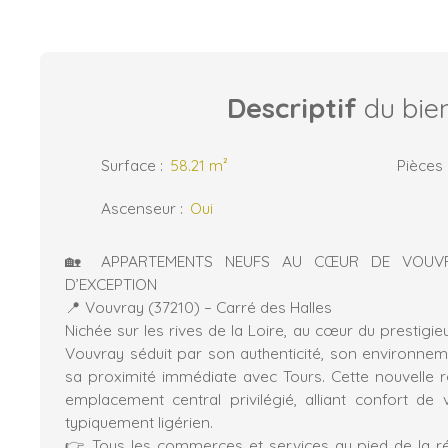
Descriptif
du bie
Surface
:
58.21
m²
Pièces
Ascenseur
:
Oui
🏡 APPARTEMENTS NEUFS AU CŒUR DE VOUVR
D’EXCEPTION
📍 Vouvray (37210) – Carré des Halles
Nichée sur les rives de la Loire, au cœur du prestigi
Vouvray séduit par son authenticité, son environnem
sa proximité immédiate avec Tours. Cette nouvelle r
emplacement central privilégié, alliant confort de v
typiquement ligérien.
👉 Tous les commerces et services au pied de la rési