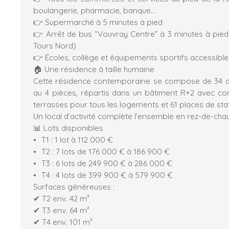
boulangerie, pharmacie, banque…
👉 Supermarché à 5 minutes à pied
👉 Arrêt de bus “Vouvray Centre” à 3 minutes à pied 
Tours Nord)
👉 Écoles, collège et équipements sportifs accessible
🏠 Une résidence à taille humaine
Cette résidence contemporaine se compose de 34 a
au 4 pièces, répartis dans un bâtiment R+2 avec c
terrasses pour tous les logements et 61 places de st
Un local d’activité complète l’ensemble en rez-de-cha
📊 Lots disponibles
T1 : 1 lot à 112 000 €
T2 : 7 lots de 176 000 € à 186 900 €
T3 : 6 lots de 249 900 € à 286 000 €
T4 : 4 lots de 399 900 € à 579 900 €
Surfaces généreuses :
✔ T2 env. 42 m²
✔ T3 env. 64 m²
✔ T4 env. 101 m²