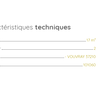
téristiques
techniques
17
m²
r
2
- VOUVRAY 37210
101060