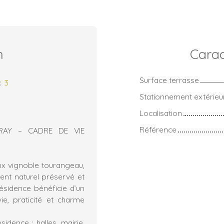
n
Carac
Surface terrasse
:
3
Stationnement extérieu
Localisation
Référence
AY – CADRE DE VIE
eux vignoble tourangeau,
ent naturel préservé et
ésidence bénéficie d’un
ie, praticité et charme
dence : halles, mairie,