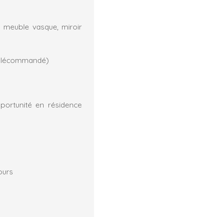
, meuble vasque, miroir
 télécommandé)
pportunité en résidence
ours