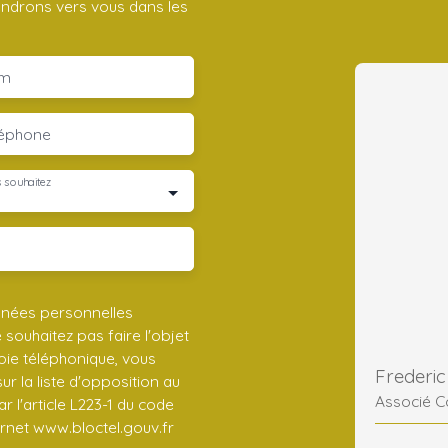
iendrons vers vous dans les
m
léphone
 souhaitez
nnées personnelles
ouhaitez pas faire l'objet
ie téléphonique, vous
r la liste d'opposition au
Associé C
 l'article L223-1 du code
ernet www.bloctel.gouv.fr