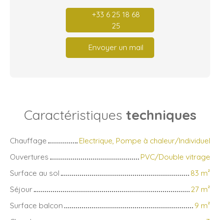
+33 6 25 18 68
25
Envoyer un mail
Caractéristiques
techniques
Chauffage
Electrique, Pompe à chaleur/Individuel
Ouvertures
PVC/Double vitrage
Surface au sol
83
m²
Séjour
27
m²
Surface balcon
9
m²