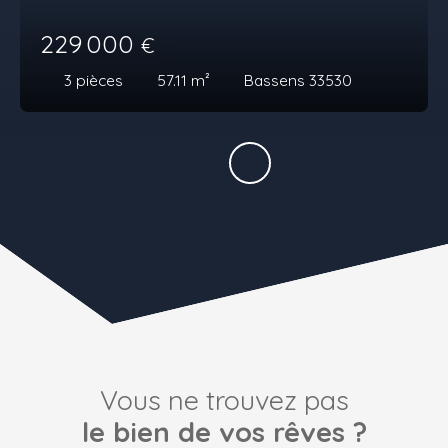
229 000
€
3
pièces
57.11
m²
Bassens 33530
Vous ne trouvez pas
le bien de vos rêves ?