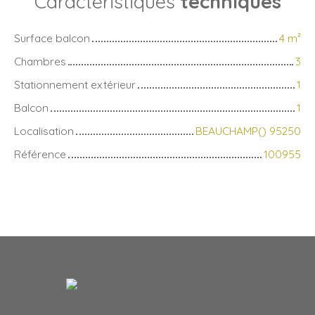
Caractéristiques
techniques
Surface balcon
4
m²
Chambres
3
Stationnement extérieur
1
Balcon
1
Localisation
BEAUCHAMP() 95250
Référence
100955