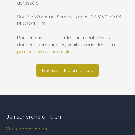
adressé à :
Société Worldline, Service Bloctel, CS 61311, 41013
BLOIS CEDEX.
Pour en savoir plus sur le traitement de vos
données personnelles, veuillez consulter notre
politique de confidentialité
.
Recevoir des annonces
Je recherche un bien
Vente appartement