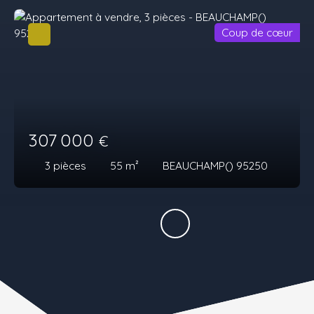
Coup de cœur
307 000
€
3
pièces
55
m²
BEAUCHAMP() 95250