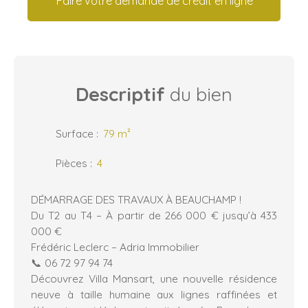
Faire votre demande de crédit en ligne
Descriptif
du bien
Surface
:
79
m²
Pièces
:
4
DÉMARRAGE DES TRAVAUX À BEAUCHAMP !
Du T2 au T4 – À partir de 266 000 € jusqu’à 433
000 €
Frédéric Leclerc – Adria Immobilier
📞 06 72 97 94 74
Découvrez Villa Mansart, une nouvelle résidence
neuve à taille humaine aux lignes raffinées et