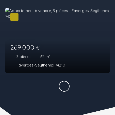
269 000
€
3
pièces
62
m²
Faverges-Seythenex 74210