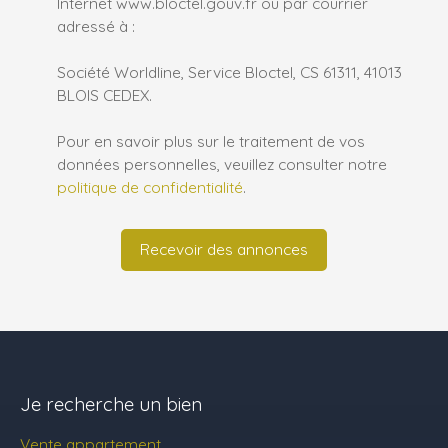
Internet www.bloctel.gouv.fr ou par courrier
adressé à :
Société Worldline, Service Bloctel, CS 61311, 41013
BLOIS CEDEX.
Pour en savoir plus sur le traitement de vos
données personnelles, veuillez consulter notre
politique de confidentialité
.
Recevoir des annonces
Je recherche un bien
Vente appartement