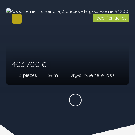
Idéal 1er achat
403 700
€
3
pièces
69
m²
Ivry-sur-Seine 94200