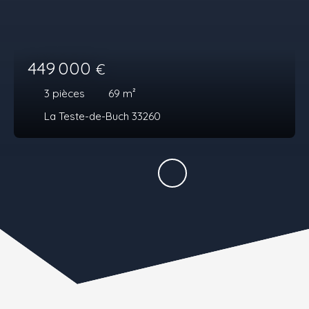
449 000
€
3
pièces
69
m²
La Teste-de-Buch 33260