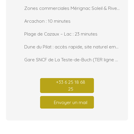
Zones commerciales Mérignac Soleil & Rives d’Arcins : environ 50 minutes
Arcachon : 10 minutes
Plage de Cazaux – Lac : 23 minutes
Dune du Pilat : accès rapide, site naturel emblématique du Bassin d’Arcachon
Gare SNCF de La Teste-de-Buch (TER ligne Bordeaux–Arcachon) : 4 minutes en voiture - 11 minutes à pied
+33 6 25 18 68
25
Envoyer un mail