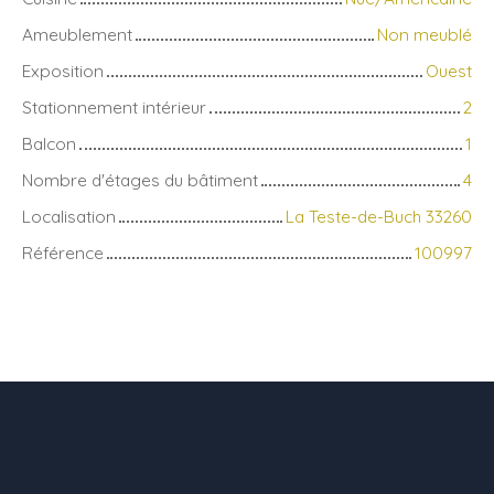
Ameublement
Non meublé
Exposition
Ouest
Stationnement intérieur
2
Balcon
1
Nombre d'étages du bâtiment
4
Localisation
La Teste-de-Buch 33260
Référence
100997