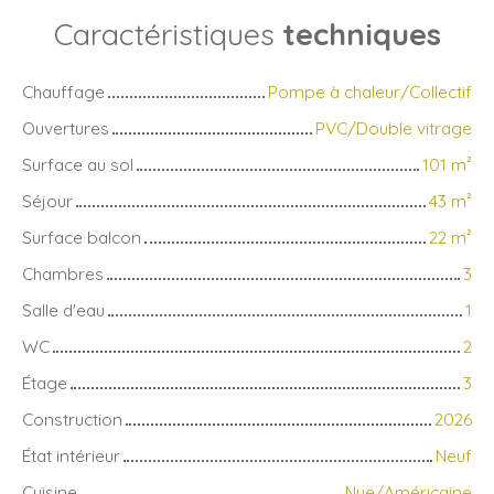
Caractéristiques
techniques
Chauffage
Pompe à chaleur/Collectif
Ouvertures
PVC/Double vitrage
Surface au sol
101
m²
Séjour
43
m²
Surface balcon
22
m²
Chambres
3
Salle d'eau
1
WC
2
Étage
3
Construction
2026
État intérieur
Neuf
Cuisine
Nue/Américaine