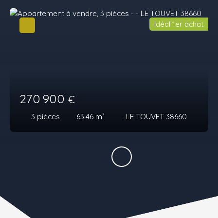
Idéal 1er achat
270 900
€
3
pièces
63.46
m²
- LE TOUVET 38660