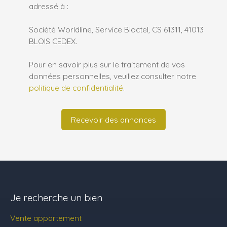
adressé à :
Société Worldline, Service Bloctel, CS 61311, 41013
BLOIS CEDEX.
Pour en savoir plus sur le traitement de vos
données personnelles, veuillez consulter notre
politique de confidentialité
.
Recevoir des annonces
Je recherche un bien
Vente appartement