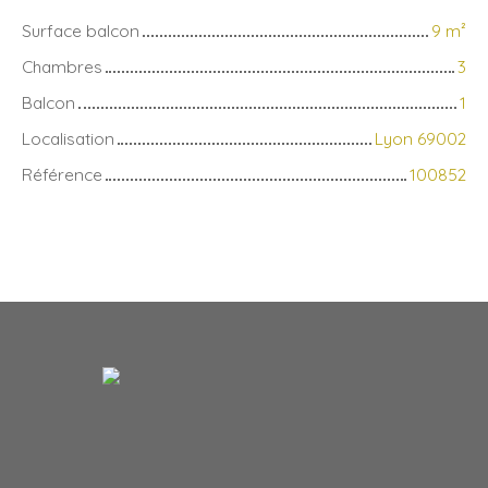
Surface balcon
9
m²
Chambres
3
Balcon
1
Localisation
Lyon 69002
Référence
100852