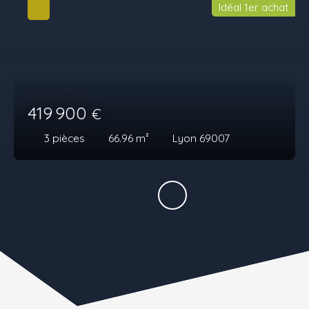
Idéal 1er achat
419 900
€
3
pièces
66.96
m²
Lyon 69007