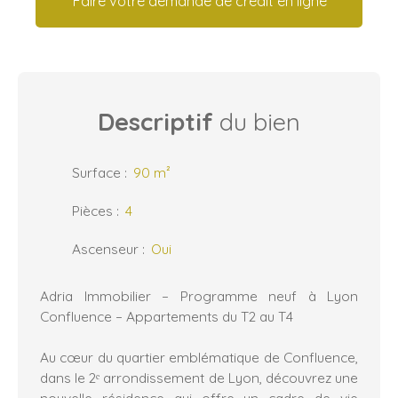
Faire votre demande de crédit en ligne
Descriptif
du bien
Surface
:
90
m²
Pièces
:
4
Ascenseur
:
Oui
Adria Immobilier – Programme neuf à Lyon
Confluence – Appartements du T2 au T4
Au cœur du quartier emblématique de Confluence,
dans le 2ᵉ arrondissement de Lyon, découvrez une
nouvelle résidence qui offre un cadre de vie