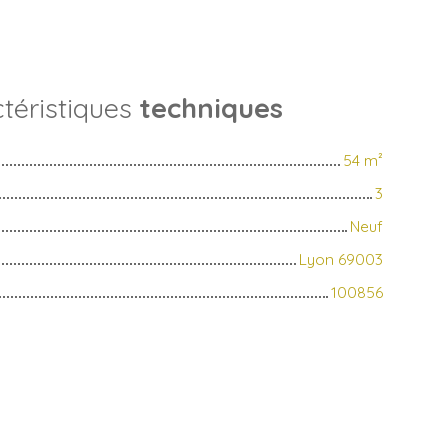
téristiques
techniques
54
m²
3
Neuf
Lyon 69003
100856