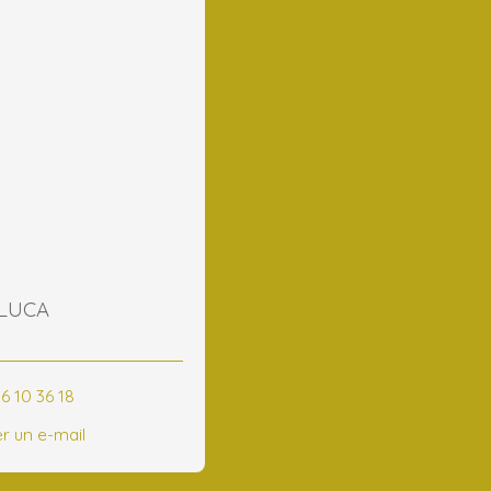
 LUCA
6 10 36 18
r un e-mail