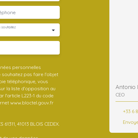
léphone
 souhaitez
nnées personnelles
ouhaitez pas faire l'objet
ie téléphonique, vous
Antonio
r la liste d'opposition au
CEO
 l'article L223-1 du code
ernet www.bloctel.gouv.fr
+33 6 8
Envoye
CS 61311, 41013 BLOIS CEDEX.
ent de vos données