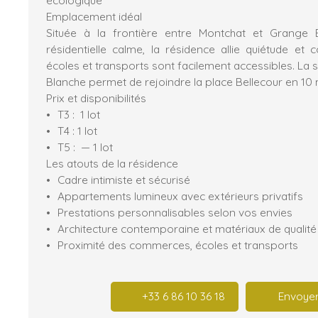
Emplacement idéal
Située à la frontière entre Montchat et Grange 
résidentielle calme, la résidence allie quiétude et 
écoles et transports sont facilement accessibles. La
Blanche permet de rejoindre la place Bellecour en 10 
Prix et disponibilités
T3 : 1 lot
T4 : 1 lot
T5 : — 1 lot
Les atouts de la résidence
Cadre intimiste et sécurisé
Appartements lumineux avec extérieurs privatifs
Prestations personnalisables selon vos envies
Architecture contemporaine et matériaux de qualité
Proximité des commerces, écoles et transports
+33 6 86 10 36 18
Envoyer