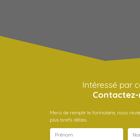
Intéressé par c
Contactez-
Merci de remplir le formulaire, nous rev
plus brefs délais.
Prénom
No