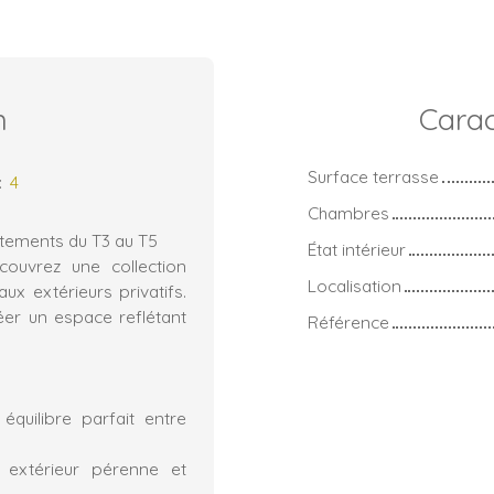
n
Carac
Surface terrasse
:
4
Chambres
rtements du T3 au T5
État intérieur
couvrez une collection
Localisation
x extérieurs privatifs.
éer un espace reflétant
Référence
équilibre parfait entre
 extérieur pérenne et