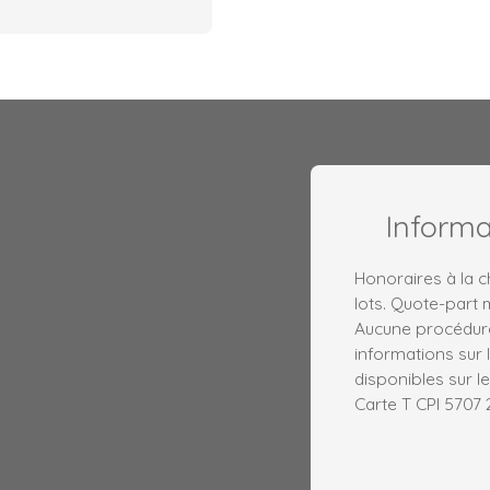
Inform
Honoraires à la 
lots. Quote-part
Aucune procédure
informations sur 
disponibles sur le
Carte T CPI 5707