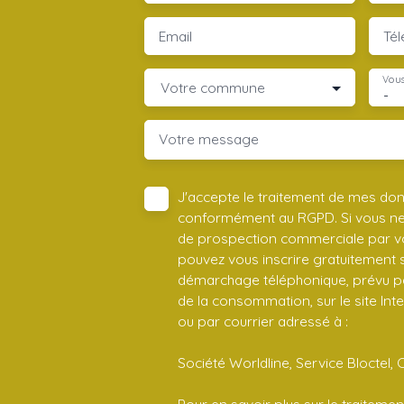
Email
Té
Vous
Votre commune
-
Votre message
J'accepte le traitement de mes do
conformément au RGPD. Si vous ne s
de prospection commerciale par vo
pouvez vous inscrire gratuitement su
démarchage téléphonique, prévu par
de la consommation, sur le site Int
ou par courrier adressé à :
Société Worldline, Service Bloctel, 
Pour en savoir plus sur le traitem