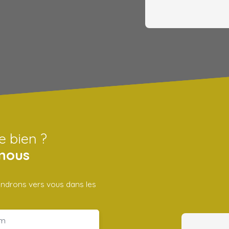
e bien ?
nous
iendrons vers vous dans les
m