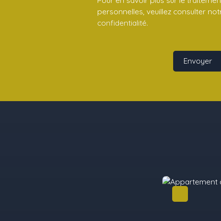
personnelles, veuillez consulter no
confidentialité
.
Envoyer
Idéal 1er achat