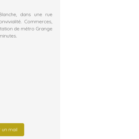
Blanche, dans une rue
convivialité. Commerces,
 station de métro Grange
minutes.
 un mail