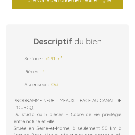
Faire votre demande de crédit en ligne
Descriptif
du bien
Surface
:
74.91
m²
Pièces
:
4
Ascenseur
:
Oui
PROGRAMME NEUF – MEAUX – FACE AU CANAL DE
L’OURCQ
Du studio au 5 pièces – Cadre de vie privilégié
entre nature et ville
Située en Seine-et-Marne, à seulement 50 km à
l’est de Paris, Meaux séduit par son accessibilité,