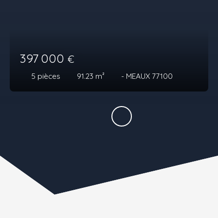
397 000
€
5
pièces
91.23
m²
- MEAUX 77100