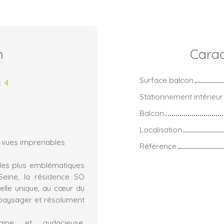
n
Carac
Surface balcon
:
4
Stationnement intérieur
Balcon
Localisation
 vues imprenables
Référence
 les plus emblématiques
Seine, la résidence SO
ielle unique, au cœur du
 paysager et résolument
raine et audacieuse,