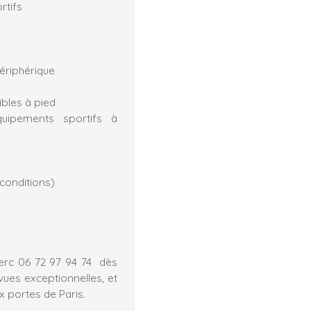
rtifs
ériphérique
ibles à pied
quipements sportifs à
 conditions)
lerc 06 72 97 94 74 dès
ues exceptionnelles, et
x portes de Paris.