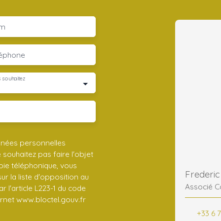
m
léphone
 souhaitez
nnées personnelles
ouhaitez pas faire l'objet
ie téléphonique, vous
r la liste d'opposition au
Associé C
 l'article L223-1 du code
ernet www.bloctel.gouv.fr
+33 6 7