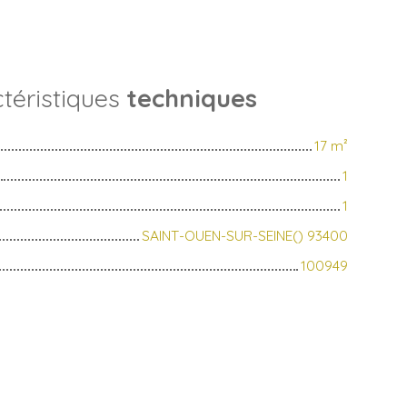
téristiques
techniques
17
m²
1
1
SAINT-OUEN-SUR-SEINE() 93400
100949