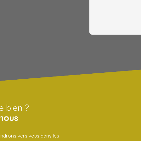
e bien ?
nous
iendrons vers vous dans les