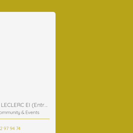
Frederic LECLERC EI (Entreprise Individuelle)
ommunity & Events
2 97 94 74