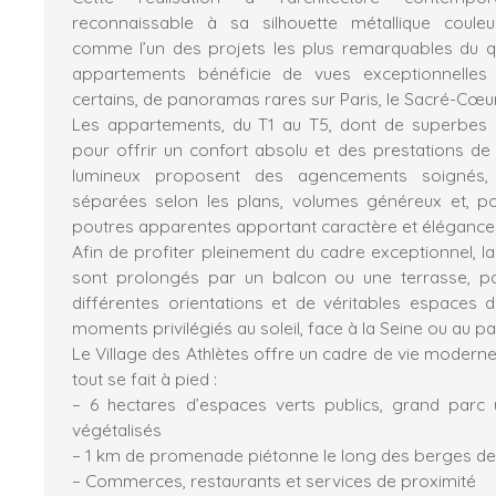
reconnaissable à sa silhouette métallique couleu
comme l’un des projets les plus remarquables du qu
appartements bénéficie de vues exceptionnelles 
certains, de panoramas rares sur Paris, le Sacré-Cœur 
Les appartements, du T1 au T5, dont de superbes 
pour offrir un confort absolu et des prestations de 
lumineux proposent des agencements soignés, 
séparées selon les plans, volumes généreux et, po
poutres apparentes apportant caractère et élégance
Afin de profiter pleinement du cadre exceptionnel, l
sont prolongés par un balcon ou une terrasse, par
différentes orientations et de véritables espaces 
moments privilégiés au soleil, face à la Seine ou au p
Le Village des Athlètes offre un cadre de vie moderne
tout se fait à pied :
– 6 hectares d’espaces verts publics, grand parc 
végétalisés
– 1 km de promenade piétonne le long des berges de
– Commerces, restaurants et services de proximité