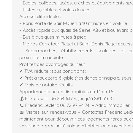
– Écoles, collèges, lycées, crèches et équipements spo
– Pistes cyclables et voies douces
Accessibilité idéale :
– Paris Porte de Saint-Ouen à 10 minutes en voiture
– Accès rapide aux quais de Seine, A86 et boulevard p
– Bus à quelques minutes à pied
– Métros Carrefour Pleyel et Saint-Denis Pleyel access
– Supermarchés, établissements scolaires et é
proximité immédiate
Profitez des avantages du neuf :
✔ TVA réduite (sous conditions)
✔ Prêt à taux zéro éligible (résidence principale, sous
✔ Frais de notaire réduits
Appartements neufs disponibles du T1 au T5
💰 Prix à partir de 254 637 € jusqu’à 881 516 €
📞 Frédéric Leclerc 06 72 97 94 74 – Adria Immobilier
📅 Visites sur rendez-vous – Contactez Frédéric Lec
maintenant pour découvrir ces logements rares aux v
saisir une opportunité unique d’habiter ou d’investir au