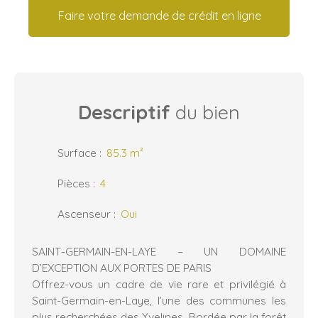
Faire votre demande de crédit en ligne
Descriptif
du bien
Surface
:
85.3
m²
Pièces
:
4
Ascenseur
:
Oui
SAINT-GERMAIN-EN-LAYE – UN DOMAINE
D’EXCEPTION AUX PORTES DE PARIS
Offrez-vous un cadre de vie rare et privilégié à
Saint-Germain-en-Laye, l’une des communes les
plus recherchées des Yvelines. Bordée par la forêt