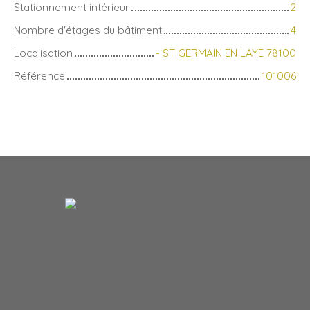
Stationnement intérieur
2
Nombre d'étages du bâtiment
4
Localisation
- ST GERMAIN EN LAYE 78100
Référence
101006