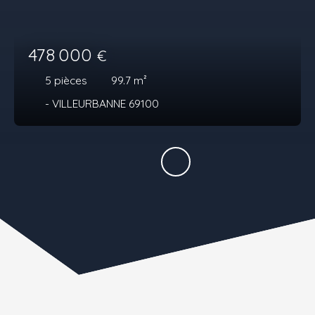
478 000
€
5
pièces
99.7
m²
- VILLEURBANNE 69100