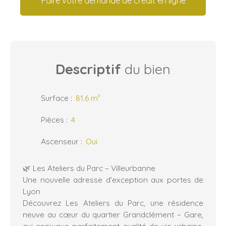
Faire votre demande de crédit en ligne
Descriptif
du bien
Surface
:
81.6
m²
Pièces
:
4
Ascenseur
:
Oui
🌿 Les Ateliers du Parc – Villeurbanne
Une nouvelle adresse d’exception aux portes de
Lyon
Découvrez Les Ateliers du Parc, une résidence
neuve au cœur du quartier Grandclément – Gare,
qui conjugue parfaitement qualité de vie urbaine,