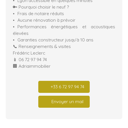
Lyon accessible en quelques minutes
🔑 Pourquoi choisir le neuf ?
Frais de notaire réduits
Aucune rénovation à prévoir
Performances énergétiques et acoustiques
élevées
Garanties constructeur jusqu’à 10 ans
📞 Renseignements & visites
Frédéric Leclerc
📱 06 72 97 94 74
🏢 Adriaimmobilier
+33 6 72 97 94 74
Envoyer un mail