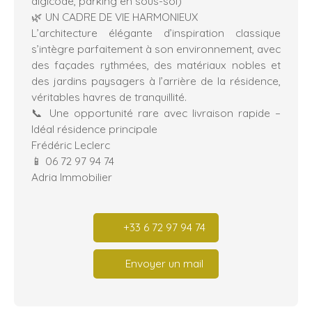
digicode, parking en sous-sol)
🌿 UN CADRE DE VIE HARMONIEUX
L’architecture élégante d’inspiration classique
s’intègre parfaitement à son environnement, avec
des façades rythmées, des matériaux nobles et
des jardins paysagers à l’arrière de la résidence,
véritables havres de tranquillité.
📞 Une opportunité rare avec livraison rapide –
Idéal résidence principale
Frédéric Leclerc
📱 06 72 97 94 74
Adria Immobilier
+33 6 72 97 94 74
Envoyer un mail