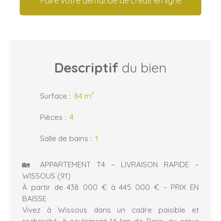
Faire votre demande de crédit en ligne
Descriptif
du bien
Surface
:
84
m²
Pièces
:
4
Salle de bains
:
1
🏡 APPARTEMENT T4 – LIVRAISON RAPIDE –
WISSOUS (91)
À partir de 438 000 € à 445 000 € – PRIX EN
BAISSE
Vivez à Wissous dans un cadre paisible et
recherché, à seulement 14 km de Paris, au cœur