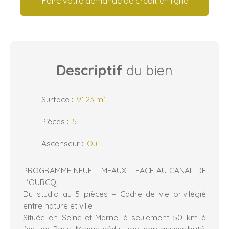
Faire votre demande de crédit en ligne
Descriptif
du bien
Surface
:
91.23
m²
Pièces
:
5
Ascenseur
:
Oui
PROGRAMME NEUF – MEAUX – FACE AU CANAL DE
L’OURCQ
Du studio au 5 pièces – Cadre de vie privilégié
entre nature et ville
Située en Seine-et-Marne, à seulement 50 km à
l’est de Paris, Meaux séduit par son accessibilité,