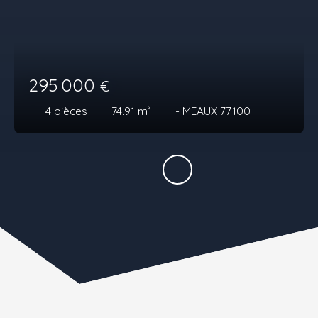
295 000
€
4
pièces
74.91
m²
- MEAUX 77100