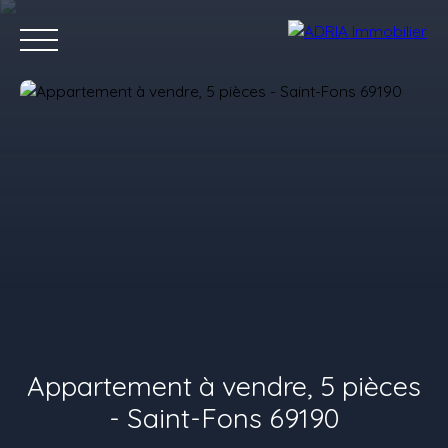
Accueil
Acheter
Louer
Vendre
Programmes Neufs
C
Estimez votre bien
Appartement à vendre, 5 pièces
- Saint-Fons 69190