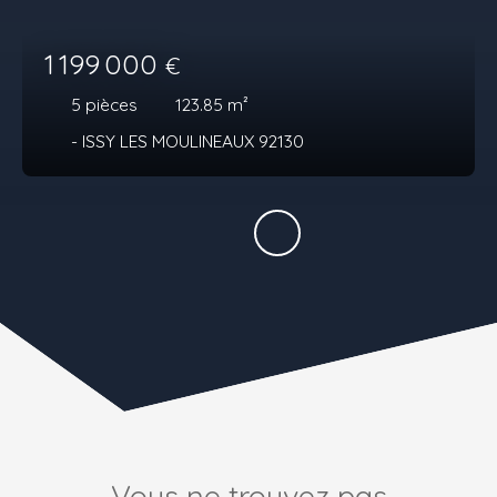
1 199 000
€
5
pièces
123.85
m²
- ISSY LES MOULINEAUX 92130
Vous ne trouvez pas