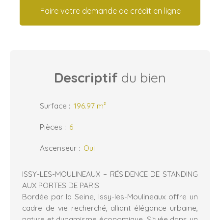
Faire votre demande de crédit en ligne
Descriptif
du bien
Surface
:
196.97
m²
Pièces
:
6
Ascenseur
:
Oui
ISSY-LES-MOULINEAUX – RÉSIDENCE DE STANDING
AUX PORTES DE PARIS
Bordée par la Seine, Issy-les-Moulineaux offre un
cadre de vie recherché, alliant élégance urbaine,
nature et dynamisme économique. Située dans un