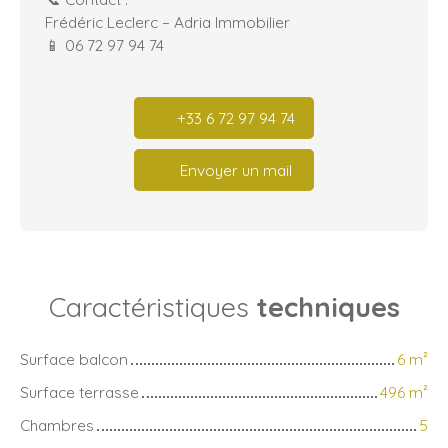
Frédéric Leclerc – Adria Immobilier
📱 06 72 97 94 74
+33 6 72 97 94 74
Envoyer un mail
Caractéristiques
techniques
Surface balcon
6
m²
Surface terrasse
496
m²
Chambres
5