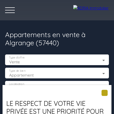
Appartements en vente à
Algrange (57440)
Type d'offre
Vente
Accueil
Acheter
Louer
Vendre
Programmes Neufs
C
Type de bien
Appartement
Localisation
Algrange (57440)
Estimez votre bien
Budget max (€)
LE RESPECT DE VOTRE VIE
PRIVÉE EST UNE PRIORITÉ POUR
Surface min (m²)