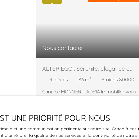
Nous contacter
ALTER EGO : Sérénité, élégance et
confort contemporain
4
pièces
86
m²
Amiens 80000
Candice MONNIER – ADRIA Immobilier vous
présente : la résidence ALTER EGO. ✨ À part
de 154 000 € à 301 000 € – Du T1 au T4 ✨
Chaque appartement bénéficie d’une douce
 EST UNE PRIORITÉ POUR NOUS
lumière naturelle, évoluant au rythme des
saisons, et offre un confort absolugrâce à
optimale et une communication pertinente sur notre site. Grace à c
des prestations de qualité et des matériaux
Affaire exceptionnell
 d'améliorer la qualité de nos services et la convivialité de notre s