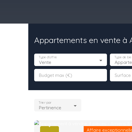
Appartements en vente à 
il
Acheter
Louer
Vendre
Programmes Neufs
Contact
Type d'offre
Type de bie
Vente
Appart
Budget max (€)
Surface
Trier par
Pertinence
Affaire exceptionnell