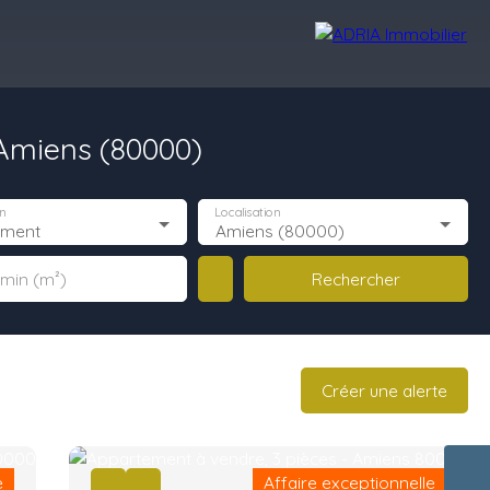
Amiens (80000)
Avis Clients
Recrutement
Nos Agences
n
Localisation
ement
Amiens (80000)
Rechercher
 min (m²)
Créer une alerte
e
Affaire exceptionnelle