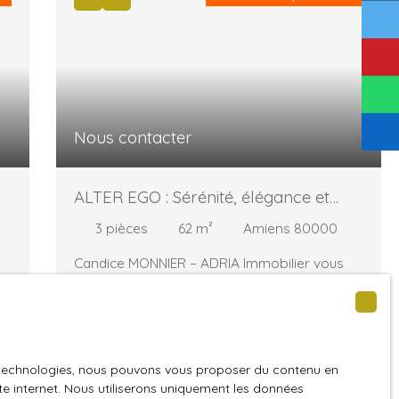
Nous contacter
ALTER EGO : Sérénité, élégance et
confort contemporain
3
pièces
62
m²
Amiens 80000
Candice MONNIER – ADRIA Immobilier vous
ir
présente : la résidence ALTER EGO. ✨ À partir
de 154 000 € à 301 000 € – Du T1 au T4 ✨
Chaque appartement bénéficie d’une douce
lumière naturelle, évoluant au rythme des
saisons, et offre un confort absolugrâce à
es technologies, nous pouvons vous proposer du contenu en
des prestations de qualité et des matériaux
e
Affaire exceptionnelle
ite internet. Nous utiliserons uniquement les données