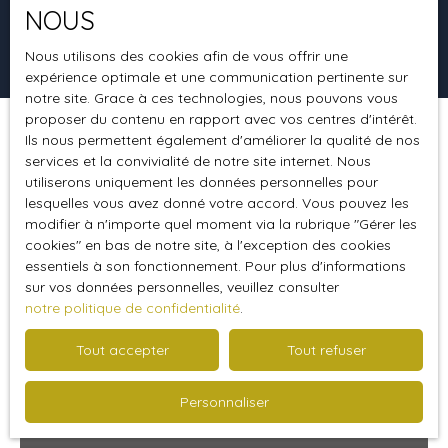
NOUS
Rechercher
Nous utilisons des cookies afin de vous offrir une
expérience optimale et une communication pertinente sur
notre site. Grace à ces technologies, nous pouvons vous
proposer du contenu en rapport avec vos centres d'intérêt.
Ils nous permettent également d'améliorer la qualité de nos
Trier par
Créer une alerte
Pertinence
services et la convivialité de notre site internet. Nous
utiliserons uniquement les données personnelles pour
lesquelles vous avez donné votre accord. Vous pouvez les
modifier à n'importe quel moment via la rubrique ″Gérer les
Spécial investisseur
cookies″ en bas de notre site, à l'exception des cookies
essentiels à son fonctionnement. Pour plus d'informations
sur vos données personnelles, veuillez consulter
notre politique de confidentialité
.
Tout accepter
Tout refuser
Personnaliser
119 400
€