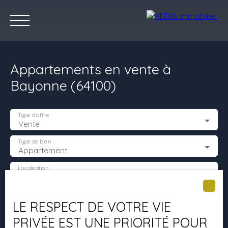
Appartements en vente à
Bayonne (64100)
Type d'offre
Vente
Accueil
Acheter
Louer
Vendre
Programmes Neufs
C
Type de bien
Appartement
Localisation
Bayonne (64100)
Estimez votre bien
Budget max (€)
LE RESPECT DE VOTRE VIE
PRIVÉE EST UNE PRIORITÉ POUR
Surface min (m²)