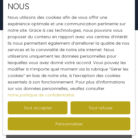
NOUS
Rechercher
Nous utilisons des cookies afin de vous offrir une
expérience optimale et une communication pertinente sur
notre site. Grace à ces technologies, nous pouvons vous
proposer du contenu en rapport avec vos centres d'intérêt.
Ils nous permettent également d'améliorer la qualité de nos
Trier par
Créer une alerte
Pertinence
services et la convivialité de notre site internet. Nous
utiliserons uniquement les données personnelles pour
lesquelles vous avez donné votre accord. Vous pouvez les
modifier à n'importe quel moment via la rubrique ″Gérer les
Idéal 1er achat
cookies″ en bas de notre site, à l'exception des cookies
essentiels à son fonctionnement. Pour plus d'informations
sur vos données personnelles, veuillez consulter
notre politique de confidentialité
.
Tout accepter
Tout refuser
Personnaliser
238 000
€