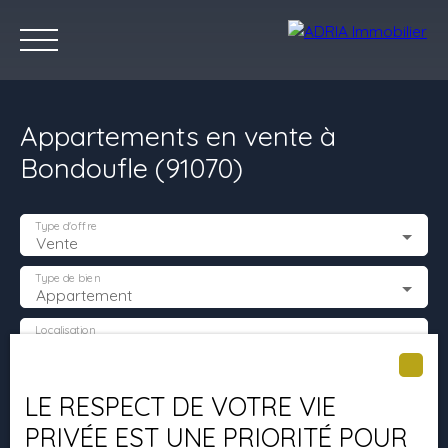
Appartements en vente à
Bondoufle (91070)
Type d'offre
Vente
Accueil
Acheter
Louer
Vendre
Programmes Neufs
C
Type de bien
Appartement
Localisation
Bondoufle (91070)
Estimez votre bien
Budget max (€)
LE RESPECT DE VOTRE VIE
PRIVÉE EST UNE PRIORITÉ POUR
Surface min (m²)