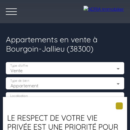
Appartements en vente à
Bourgoin-Jallieu (38300)
Type d'offre
Vente
Accueil
Acheter
Louer
Vendre
Programmes Neufs
C
Type de bien
Appartement
Localisation
Bourgoin-Jallieu (38300)
Estimez votre bien
Budget max (€)
LE RESPECT DE VOTRE VIE
PRIVÉE EST UNE PRIORITÉ POUR
Surface min (m²)