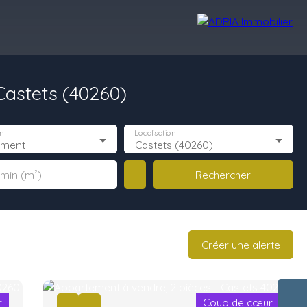
astets (40260)
Avis Clients
Recrutement
Nos Agences
n
Localisation
ement
Castets (40260)
Rechercher
 min (m²)
Créer une alerte
r
Coup de cœur