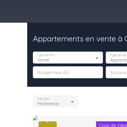
Appartements en vente à C
il
Acheter
Louer
Vendre
Programmes Neufs
Contact
Type d'offre
Type de bie
Vente
Appart
Budget max (€)
Surface
Trier par
Pertinence
Coup de cœu