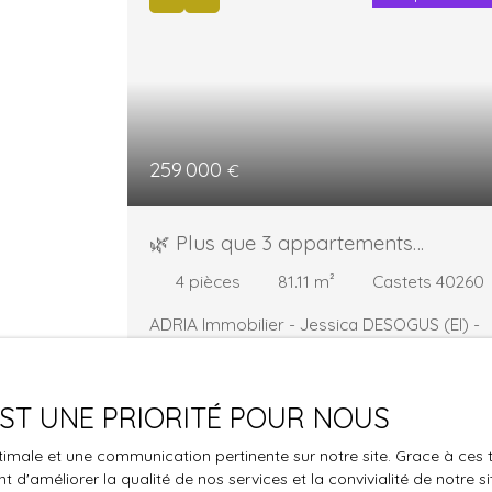
259 000
€
🌿 Plus que 3 appartements
disponibles au cœur de Castets ! 🌿
4
pièces
81.11
m²
Castets 40260
ADRIA Immobilier - Jessica DESOGUS (EI) -
06. 25. 18. 68. 25
Découvrez une nouvelle
adresse rare au sein d’une résidence intimis
de seulement 21 appartements, idéalement
 EST UNE PRIORITÉ POUR NOUS
située en plein centre bourg de Castets, où
tout se fait à pied : commerces, écoles et
optimale et une communication pertinente sur notre site. Grace à c
services du quotidien à proximité immédiate
 d'améliorer la qualité de nos services et la convivialité de notre s