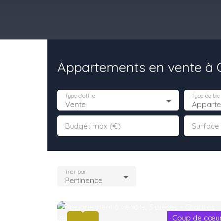
Appartements en vente à C
il
Acheter
Louer
Vendre
Programmes Neufs
Contact
Type d'offre
Type de bie
Vente
Appart
Budget max (€)
Surface
Trier par
Pertinence
Coup de cœu