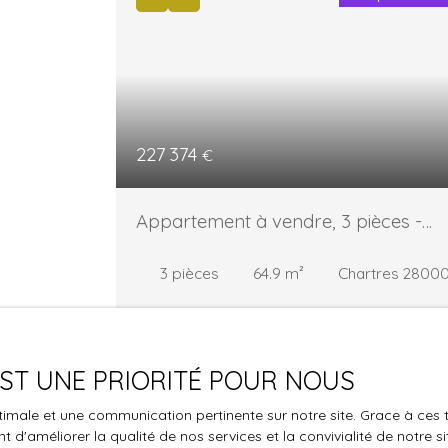
227 374
€
Appartement à vendre, 3 pièces -
Chartres 28000
3
pièces
64.9
m²
Chartres 2800
🏡 APPARTEMENTS NEUFS À CHARTRES –
CONFORT, CALME ET PROXIMITÉ DU CENTRE
VILLE Située à Chartres, ville à taille humaine
 EST UNE PRIORITÉ POUR NOUS
seulement 1 heure de Paris en train, cette
nouvelle résidence s’inscrit dans un
optimale et une communication pertinente sur notre site. Grace à c
environnement privilégié, alliant patrimoine,
 d'améliorer la qualité de nos services et la convivialité de notre s