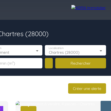
hartres (28000)
Avis Clients
Recrutement
Nos Agences
n
Localisation
ement
Chartres (28000)
Rechercher
 min (m²)
Créer une alerte
r