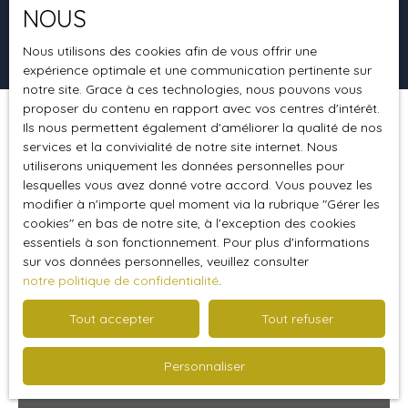
NOUS
Rechercher
Nous utilisons des cookies afin de vous offrir une
expérience optimale et une communication pertinente sur
notre site. Grace à ces technologies, nous pouvons vous
proposer du contenu en rapport avec vos centres d'intérêt.
Ils nous permettent également d'améliorer la qualité de nos
Trier par
Créer une alerte
Pertinence
services et la convivialité de notre site internet. Nous
utiliserons uniquement les données personnelles pour
lesquelles vous avez donné votre accord. Vous pouvez les
modifier à n'importe quel moment via la rubrique ″Gérer les
Idéal 1er achat
cookies″ en bas de notre site, à l'exception des cookies
essentiels à son fonctionnement. Pour plus d'informations
sur vos données personnelles, veuillez consulter
notre politique de confidentialité
.
Tout accepter
Tout refuser
Personnaliser
348 056
€