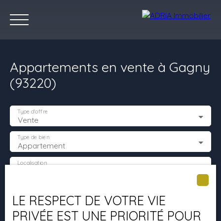
Appartements en vente à Gagny
(93220)
Type d'offre
Vente
Accueil
Acheter
Louer
Vendre
Programmes Neufs
C
Type de bien
Appartement
Localisation
Gagny (93220)
Estimez votre bien
Budget max (€)
LE RESPECT DE VOTRE VIE
PRIVÉE EST UNE PRIORITÉ POUR
Surface min (m²)